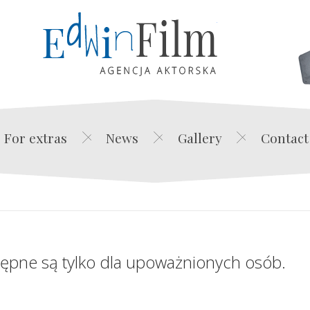
Edwin Film Agencja Akt
For extras
News
Gallery
Contact
tępne są tylko dla upoważnionych osób.