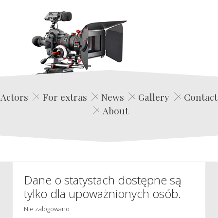
Edwin Film Agencja Aktorska
Actors
For extras
News
Gallery
Contact
About
Dane o statystach dostępne są
tylko dla upoważnionych osób.
Nie zalogowano