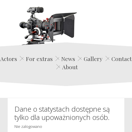
Edwin Film Agencja Aktorska
Actors
For extras
News
Gallery
Contact
About
Dane o statystach dostępne są
tylko dla upoważnionych osób.
Nie zalogowano