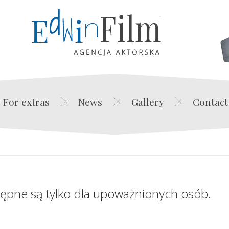
Edwin Film Agencja Akt
For extras
News
Gallery
Contact
tępne są tylko dla upoważnionych osób.