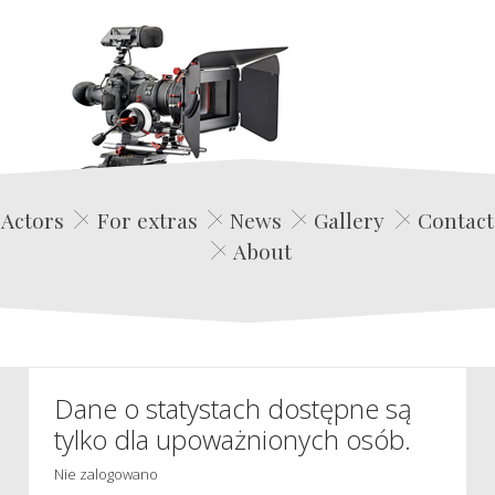
Edwin Film Agencja Aktorska
Actors
For extras
News
Gallery
Contact
About
Dane o statystach dostępne są
tylko dla upoważnionych osób.
Nie zalogowano