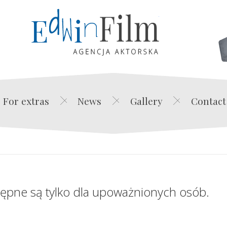
Edwin Film Agencja Akt
For extras
News
Gallery
Contact
tępne są tylko dla upoważnionych osób.