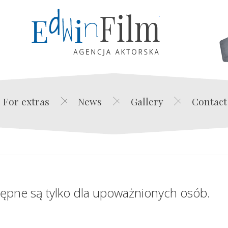
Edwin Film Agencja Akt
For extras
News
Gallery
Contact
tępne są tylko dla upoważnionych osób.