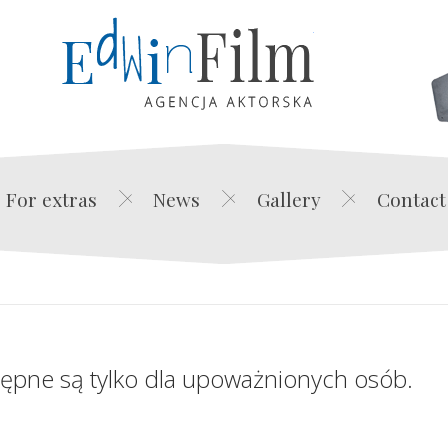
Edwin Film Agencja Akt
For extras
News
Gallery
Contact
tępne są tylko dla upoważnionych osób.