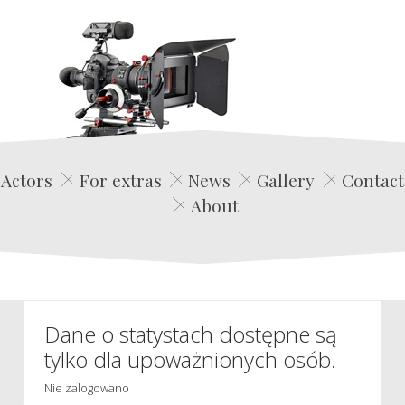
Edwin Film Agencja Aktorska
Actors
For extras
News
Gallery
Contact
About
Dane o statystach dostępne są
tylko dla upoważnionych osób.
Nie zalogowano