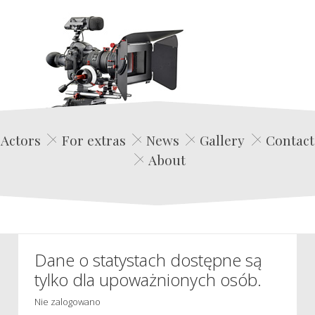
Edwin Film Agencja Aktorska
Actors
For extras
News
Gallery
Contact
About
Dane o statystach dostępne są
tylko dla upoważnionych osób.
Nie zalogowano