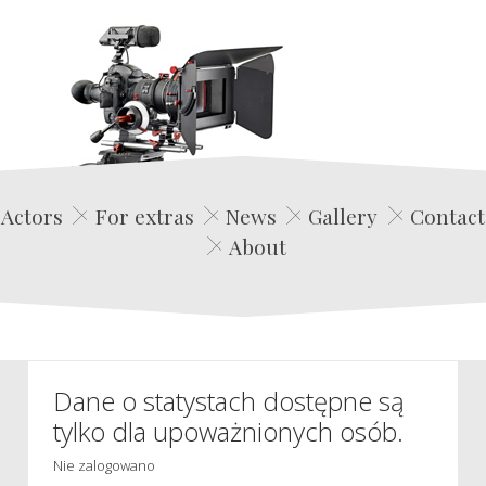
Edwin Film Agencja Aktorska
Actors
For extras
News
Gallery
Contact
About
Dane o statystach dostępne są
tylko dla upoważnionych osób.
Nie zalogowano