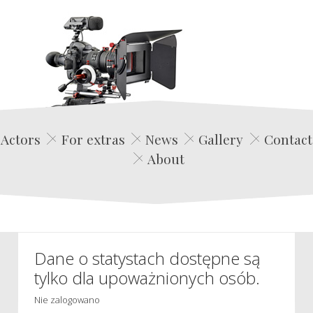
Edwin Film Agencja Aktorska
Actors
For extras
News
Gallery
Contact
About
Dane o statystach dostępne są
tylko dla upoważnionych osób.
Nie zalogowano