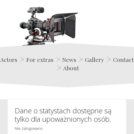
Edwin Film Agencja Aktorska
Actors
For extras
News
Gallery
Contact
About
Dane o statystach dostępne są
tylko dla upoważnionych osób.
Nie zalogowano