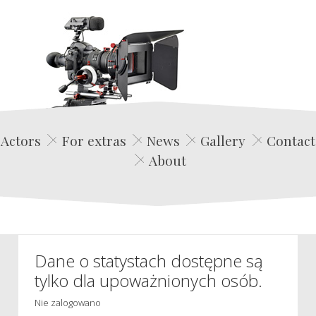
Edwin Film Agencja Aktorska
Actors
For extras
News
Gallery
Contact
About
Dane o statystach dostępne są
tylko dla upoważnionych osób.
Nie zalogowano