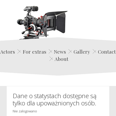
Edwin Film Agencja Aktorska
Actors
For extras
News
Gallery
Contact
About
Dane o statystach dostępne są
tylko dla upoważnionych osób.
Nie zalogowano