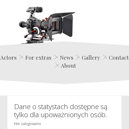
Edwin Film Agencja Aktorska
Actors
For extras
News
Gallery
Contact
About
Dane o statystach dostępne są
tylko dla upoważnionych osób.
Nie zalogowano