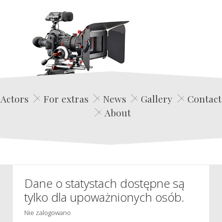
Edwin Film Agencja Aktorska
Actors
For extras
News
Gallery
Contact
About
Dane o statystach dostępne są
tylko dla upoważnionych osób.
Nie zalogowano