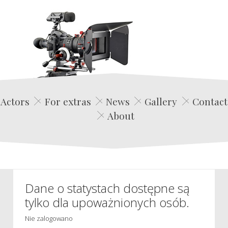
Edwin Film Agencja Aktorska
Actors
For extras
News
Gallery
Contact
About
Dane o statystach dostępne są
tylko dla upoważnionych osób.
Nie zalogowano