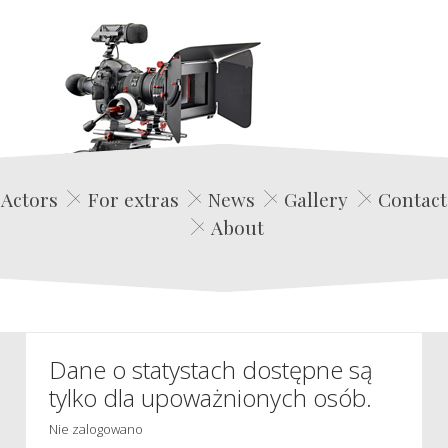
Edwin Film Agencja Aktorska
Actors
For extras
News
Gallery
Contact
About
Dane o statystach dostępne są
tylko dla upoważnionych osób.
Nie zalogowano