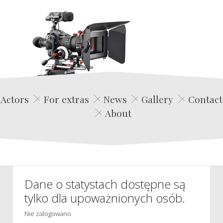
Edwin Film Agencja Aktorska
Actors
For extras
News
Gallery
Contact
About
Dane o statystach dostępne są
tylko dla upoważnionych osób.
Nie zalogowano