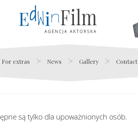
Edwin Film Agencja Akt
For extras
News
Gallery
Contact
tępne są tylko dla upoważnionych osób.