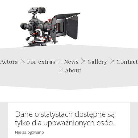
Edwin Film Agencja Aktorska
Actors
For extras
News
Gallery
Contact
About
Dane o statystach dostępne są
tylko dla upoważnionych osób.
Nie zalogowano