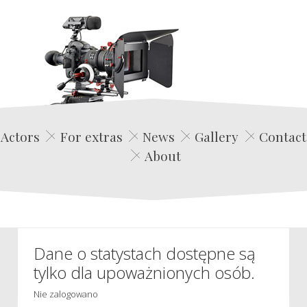
Edwin Film Agencja Aktorska
Actors
For extras
News
Gallery
Contact
About
Dane o statystach dostępne są
tylko dla upoważnionych osób.
Nie zalogowano