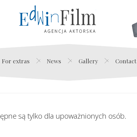
Edwin Film Agencja Akt
For extras
News
Gallery
Contact
tępne są tylko dla upoważnionych osób.