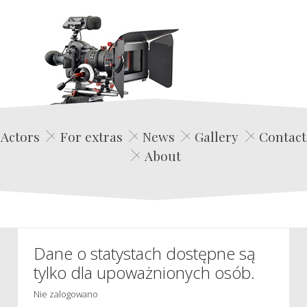
Edwin Film Agencja Aktorska
Actors
For extras
News
Gallery
Contact
About
Dane o statystach dostępne są
tylko dla upoważnionych osób.
Nie zalogowano