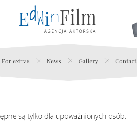
Edwin Film Agencja Akt
For extras
News
Gallery
Contact
tępne są tylko dla upoważnionych osób.