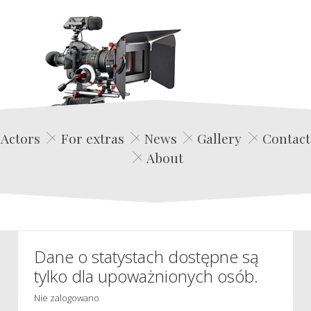
Edwin Film Agencja Aktorska
Actors
For extras
News
Gallery
Contact
About
Dane o statystach dostępne są
tylko dla upoważnionych osób.
Nie zalogowano