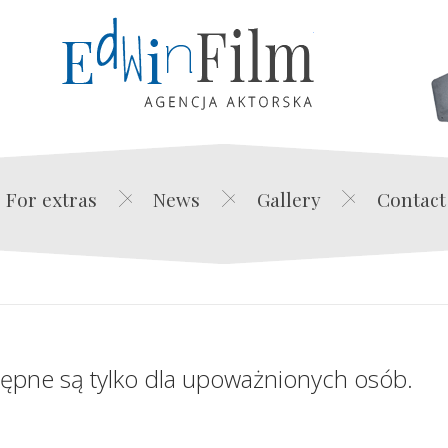
Edwin Film Agencja Akt
For extras
News
Gallery
Contact
tępne są tylko dla upoważnionych osób.