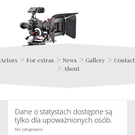
Edwin Film Agencja Aktorska
Actors
For extras
News
Gallery
Contact
About
Dane o statystach dostępne są
tylko dla upoważnionych osób.
Nie zalogowano