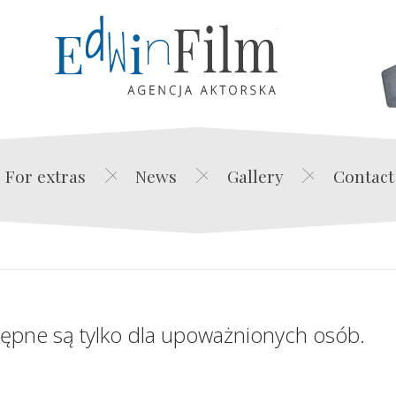
Edwin Film Agencja Akt
For extras
News
Gallery
Contact
tępne są tylko dla upoważnionych osób.