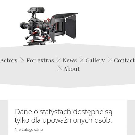
Edwin Film Agencja Aktorska
Actors
For extras
News
Gallery
Contact
About
Dane o statystach dostępne są
tylko dla upoważnionych osób.
Nie zalogowano