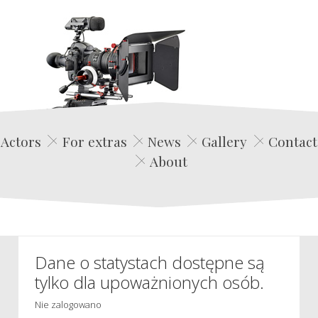
Edwin Film Agencja Aktorska
Actors
For extras
News
Gallery
Contact
About
Dane o statystach dostępne są
tylko dla upoważnionych osób.
Nie zalogowano