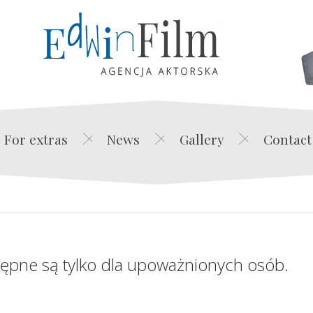
Edwin Film Agencja Akt
For extras
News
Gallery
Contact
tępne są tylko dla upoważnionych osób.