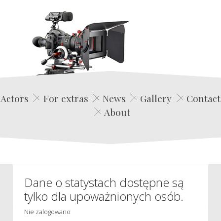
Edwin Film Agencja Aktorska
Actors
For extras
News
Gallery
Contact
About
Dane o statystach dostępne są
tylko dla upoważnionych osób.
Nie zalogowano