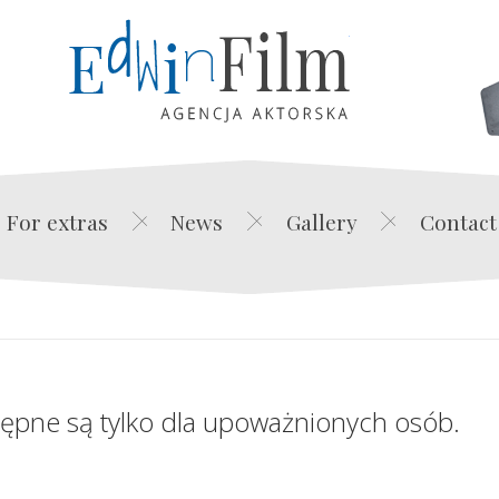
Edwin Film Agencja Akt
For extras
News
Gallery
Contact
tępne są tylko dla upoważnionych osób.