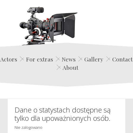
Edwin Film Agencja Aktorska
Actors
For extras
News
Gallery
Contact
About
Dane o statystach dostępne są
tylko dla upoważnionych osób.
Nie zalogowano