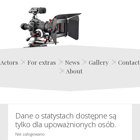
Edwin Film Agencja Aktorska
Actors
For extras
News
Gallery
Contact
About
Dane o statystach dostępne są
tylko dla upoważnionych osób.
Nie zalogowano