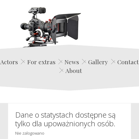
Edwin Film Agencja Aktorska
Actors
For extras
News
Gallery
Contact
About
Dane o statystach dostępne są
tylko dla upoważnionych osób.
Nie zalogowano