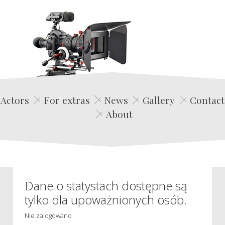
Edwin Film Agencja Aktorska
Actors
For extras
News
Gallery
Contact
About
Dane o statystach dostępne są
tylko dla upoważnionych osób.
Nie zalogowano