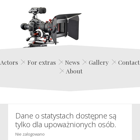
Edwin Film Agencja Aktorska
Actors
For extras
News
Gallery
Contact
About
Dane o statystach dostępne są
tylko dla upoważnionych osób.
Nie zalogowano