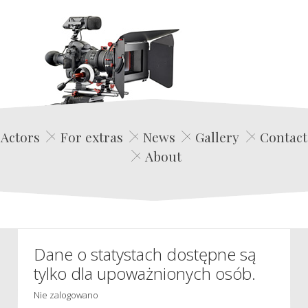
Edwin Film Agencja Aktorska
Actors
For extras
News
Gallery
Contact
About
Dane o statystach dostępne są
tylko dla upoważnionych osób.
Nie zalogowano