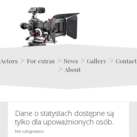
Edwin Film Agencja Aktorska
Actors
For extras
News
Gallery
Contact
About
Dane o statystach dostępne są
tylko dla upoważnionych osób.
Nie zalogowano