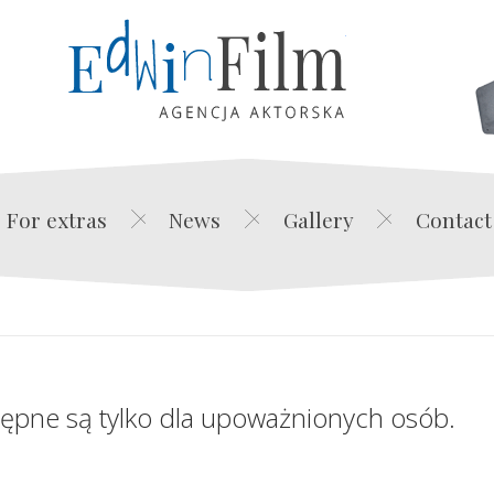
Edwin Film Agencja Akt
For extras
News
Gallery
Contact
tępne są tylko dla upoważnionych osób.