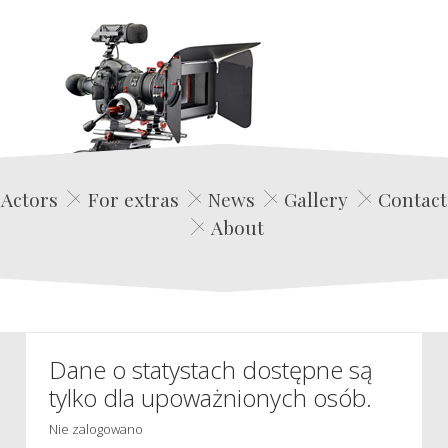
Edwin Film Agencja Aktorska
Actors
For extras
News
Gallery
Contact
About
Dane o statystach dostępne są
tylko dla upoważnionych osób.
Nie zalogowano