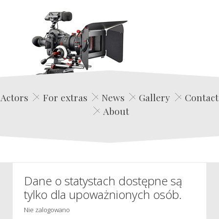
Edwin Film Agencja Aktorska
Actors
For extras
News
Gallery
Contact
About
Dane o statystach dostępne są
tylko dla upoważnionych osób.
Nie zalogowano