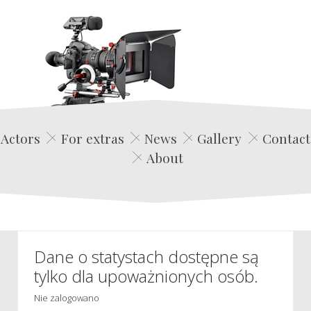
Edwin Film Agencja Aktorska
Actors
For extras
News
Gallery
Contact
About
Dane o statystach dostępne są
tylko dla upoważnionych osób.
Nie zalogowano