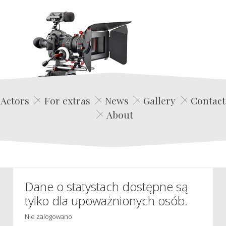
Edwin Film Agencja Aktorska
Actors
For extras
News
Gallery
Contact
About
Dane o statystach dostępne są
tylko dla upoważnionych osób.
Nie zalogowano