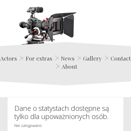
Edwin Film Agencja Aktorska
Actors
For extras
News
Gallery
Contact
About
Dane o statystach dostępne są
tylko dla upoważnionych osób.
Nie zalogowano