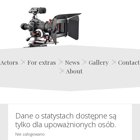
Edwin Film Agencja Aktorska
Actors
For extras
News
Gallery
Contact
About
Dane o statystach dostępne są
tylko dla upoważnionych osób.
Nie zalogowano