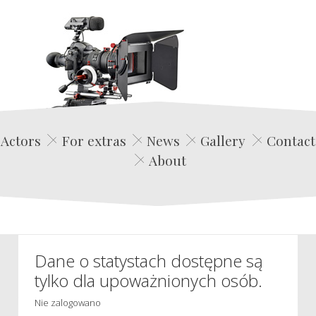
Edwin Film Agencja Aktorska
Actors
For extras
News
Gallery
Contact
About
Dane o statystach dostępne są
tylko dla upoważnionych osób.
Nie zalogowano